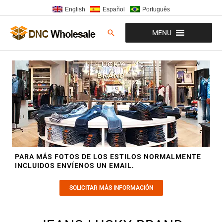
Ir
English
Español
Português
al
contenido
Buscar
MENU
PARA MÁS FOTOS DE LOS ESTILOS NORMALMENTE
INCLUIDOS ENVÍENOS UN EMAIL.
SOLICITAR MÁS INFORMACIÓN