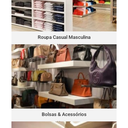
Polo
Este lote pode incluir uma variedade de marcas, como:
Ralph Lauren, Tommy Hilfiger, Lacoste, Michael Kors, Vince
Camuto, Tommy Bahama, Calvin Klein, Nautica e mais.
Clique Aqui
Roupa Casual Masculina
30 peças
somente $15.00 por peça
BOLSAS & ACESSÓRIOS
Este lote pode incluir uma variedade de marcas, como:
Michael Kors, Coach, Ralph Lauren, Vince Camuto, Tommy
Hilfiger, Calvin Klein, DKNY, Marc Jacobs, Kate Spade, Tory
Burch, Guess e mais.
Clique Aqui
Bolsas & Acessórios
30 peças