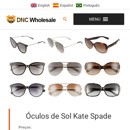
Ir
English
Español
Português
para
o
Pesquisar
MENU
conteúdo
Óculos de Sol Kate Spade
Preços: