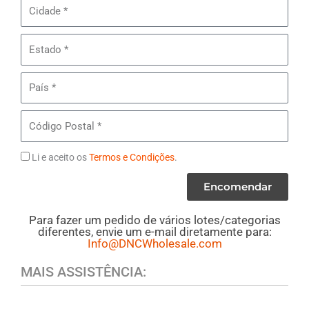
Cidade
de
Sol
Estado
Kate
Spade
País
Código
Postal
Termos
Li e aceito os
Termos e Condições
.
Encomendar
Para fazer um pedido de vários lotes/categorias
diferentes, envie um e-mail diretamente para:
Info@DNCWholesale.com
MAIS ASSISTÊNCIA: