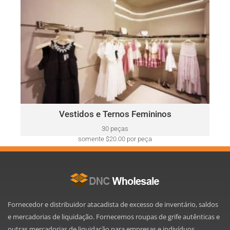
somente $52.00 por peça
VESTIDOS E TERNOS FEMININOS
Ralph
Este lote pode incluir uma variedade de marcas, como:
Lauren, Calvin Klein, DKNY, Tommy Hilfiger, Guess, Vince
Camuto, Adrianna Papell, Nine West, BCBGeneration e mais.
Clique Aqui
Vestidos e Ternos Femininos
30 peças
somente $20.00 por peça
Fornecedor e distribuidor atacadista de excesso de inventário, saldos
e mercadorias de liquidação. Fornecemos roupas de grife autênticas e
outras mercadorias de liquidação para empresas e indivíduos.