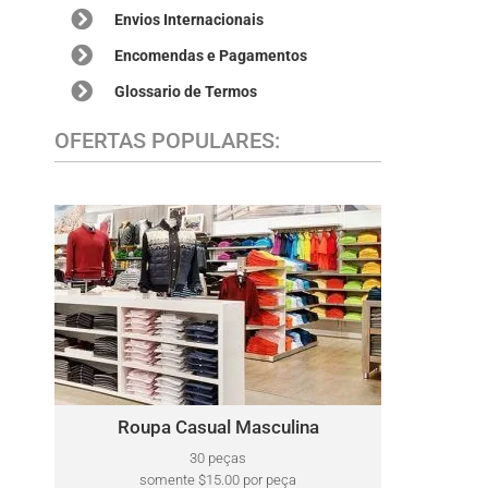
Envios Internacionais
Encomendas e Pagamentos
Glossario de Termos
OFERTAS POPULARES:
ROUPA CASUAL MASCULINA
Este lote pode incluir uma variedade de marcas,
Tommy Hilfiger,
Polo Ralph Lauren,
como:
Kenneth Cole, Lacoste, Calvin Klein, Perry Ellis,
Nautica, North Face, e mais.
Roupa Casual Masculina
Clique Aqui
30 peças
somente $15.00 por peça