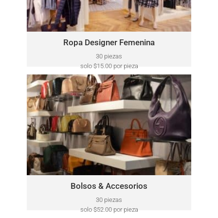
New York, Michael Kors, y más.
Haga Clic Aquí
Ropa Designer Femenina
30 piezas
solo $15.00 por pieza
BOLSOS & ACCESORIOS
Este lote puede incluir una variedad de marcas, como:
Coach, Lucky Brand, Guess, Marc Fisher, Nine West,
Steve Madden y más.
Haga Clic Aquí
Bolsos & Accesorios
30 piezas
solo $52.00 por pieza