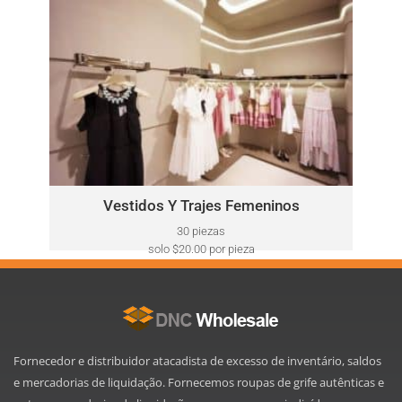
VESTIDOS Y TRAJES FEMENINOS
Este lote puede incluir una variedad de marcas, como:
Anne Klein, BCBGMAXAZRIA, Calvin Klein, Nine West,
Adrianna Papell, Tahari, Kasper, y más.
Haga Clic Aquí
Vestidos Y Trajes Femeninos
30 piezas
solo $20.00 por pieza
Fornecedor e distribuidor atacadista de excesso de inventário, saldos
e mercadorias de liquidação. Fornecemos roupas de grife autênticas e