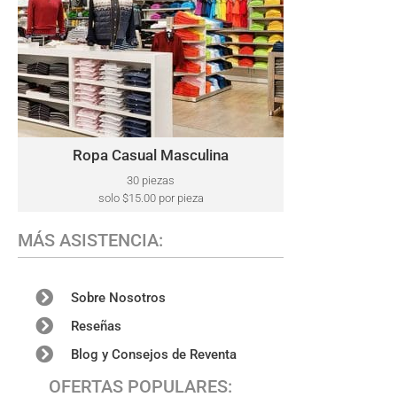
ROPA CASUAL MASCULINA
Este lote puede incluir una variedad de marcas,
Polo Ralph Lauren, ​Tommy Hilfiger,
como:
Kenneth Cole, Lacoste, Calvin Klein, Perry Ellis,
Nautica, North Face, y más.
Ropa Casual Masculina
Haga Clic Aquí
30 piezas
solo $15.00 por pieza
MÁS ASISTENCIA:
Sobre Nosotros
Reseñas
Blog y Consejos de Reventa
OFERTAS POPULARES: