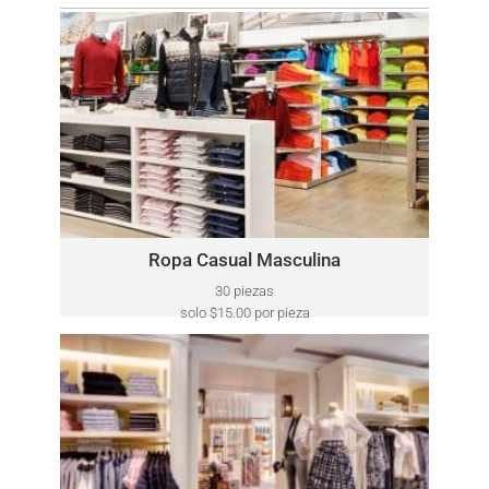
ROPA CASUAL MASCULINA
Este lote puede incluir una variedad de marcas, como:
Polo Ralph Lauren, ​Tommy Hilfiger, Kenneth Cole,
Lacoste, Calvin Klein, Perry Ellis, Nautica, North Face, y
más.
Haga Clic Aquí
Ropa Casual Masculina
30 piezas
solo $15.00 por pieza
ROPA DESIGNER FEMENINA
Este lote puede incluir una variedad de marcas, como:
Seven7, Anne Klein, Tommy Hilfiger, Donna Karan, Jones