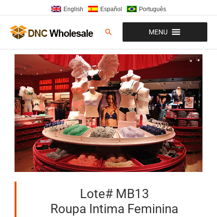
Ir
English
Español
Português
para
o
Pesquisar
MENU
conteúdo
Lote# MB13
Roupa Intima Feminina