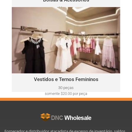
30 peças
somente $52.00 por peça
VESTIDOS E TERNOS FEMININOS
Ralph
Este lote pode incluir uma variedade de marcas, como:
Lauren, Calvin Klein, DKNY, Tommy Hilfiger, Guess, Vince
Camuto, Adrianna Papell, Nine West, BCBGeneration e mais.
Clique Aqui
Vestidos e Ternos Femininos
30 peças
somente $20.00 por peça
Fornecedor e distribuidor atacadista de excesso de inventário, saldos