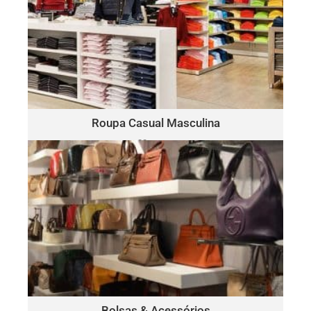
ROUPA CASUAL MASCULINA
Polo
Este lote pode incluir uma variedade de marcas, como:
Ralph Lauren, Tommy Hilfiger, Lacoste, Michael Kors, Vince
Camuto, Tommy Bahama, Calvin Klein, Nautica e mais.
Clique Aqui
Roupa Casual Masculina
30 peças
somente $15.00 por peça
BOLSAS & ACESSÓRIOS
Este lote pode incluir uma variedade de marcas, como:
Michael Kors, Coach, Ralph Lauren, Vince Camuto, Tommy
Hilfiger, Calvin Klein, DKNY, Marc Jacobs, Kate Spade, Tory
Burch, Guess e mais.
Clique Aqui
Bolsas & Acessórios