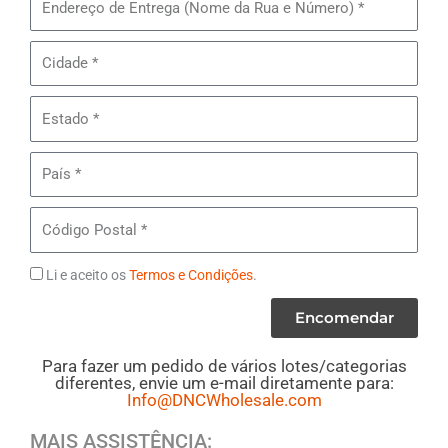
do
de
Lote#
Entrega
Cidade
MB13
-
Estado
Roupa
Intima
País
Feminina
Código
Postal
Termos
Li e aceito os
Termos e Condições
.
Encomendar
Para fazer um pedido de vários lotes/categorias
diferentes, envie um e-mail diretamente para:
Info@DNCWholesale.com
MAIS ASSISTÊNCIA: