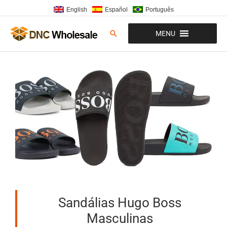
Ir
English
Español
Português
para
o
Pesquisar
MENU
conteúdo
Sandálias Hugo Boss
Masculinas