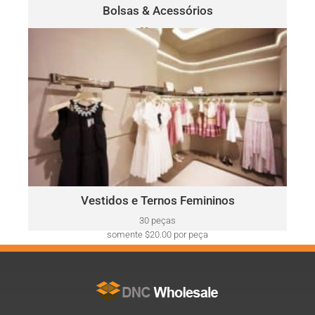
Clique Aqui
Bolsas & Acessórios
30 peças
somente $52.00 por peça
VESTIDOS E TERNOS FEMININOS
Ralph
Este lote pode incluir uma variedade de marcas, como:
Lauren, Calvin Klein, DKNY, Tommy Hilfiger, Guess, Vince
Camuto, Adrianna Papell, Nine West, BCBGeneration e mais.
Clique Aqui
Vestidos e Ternos Femininos
30 peças
somente $20.00 por peça