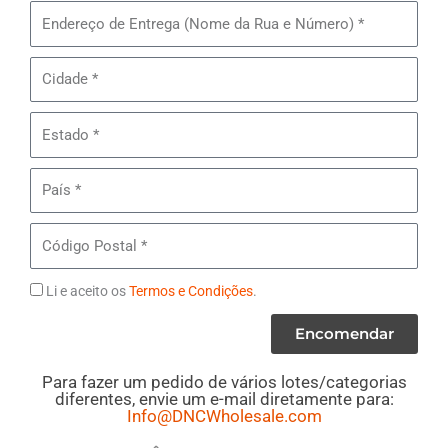
Pares
Endereço
de
de
Sandálias
Entrega
Cidade
Hugo
Boss
Estado
Masculinas
País
Código
Postal
Termos
Li e aceito os
Termos e Condições
.
Encomendar
Para fazer um pedido de vários lotes/categorias
diferentes, envie um e-mail diretamente para:
Info@DNCWholesale.com