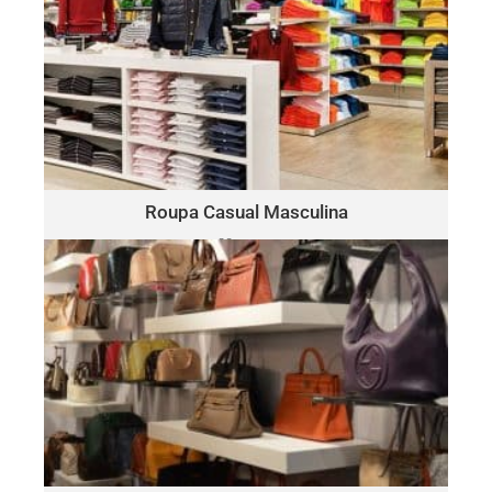
ROUPA CASUAL MASCULINA
Polo
Este lote pode incluir uma variedade de marcas, como:
Ralph Lauren, Tommy Hilfiger, Lacoste, Michael Kors, Vince
Camuto, Tommy Bahama, Calvin Klein, Nautica e mais.
Clique Aqui
Roupa Casual Masculina
30 peças
somente $15.00 por peça
BOLSAS & ACESSÓRIOS
Este lote pode incluir uma variedade de marcas, como:
Michael Kors, Coach, Ralph Lauren, Vince Camuto, Tommy
Hilfiger, Calvin Klein, DKNY, Marc Jacobs, Kate Spade, Tory
Burch, Guess e mais.