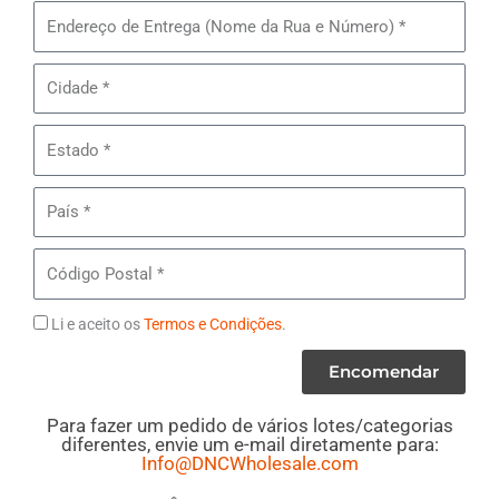
Pares
Endereço
do
de
Lote#
Entrega
Cidade
MB3
-
Estado
Roupa
Casual
País
Masculina
Código
Postal
Termos
Li e aceito os
Termos e Condições
.
Encomendar
Para fazer um pedido de vários lotes/categorias
diferentes, envie um e-mail diretamente para:
Info@DNCWholesale.com