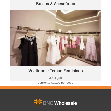
Clique Aqui
Bolsas & Acessórios
30 peças
somente $52.00 por peça
VESTIDOS E TERNOS FEMININOS
Ralph
Este lote pode incluir uma variedade de marcas, como:
Lauren, Calvin Klein, DKNY, Tommy Hilfiger, Guess, Vince
Camuto, Adrianna Papell, Nine West, BCBGeneration e mais.
Clique Aqui
Vestidos e Ternos Femininos
30 peças
somente $20.00 por peça