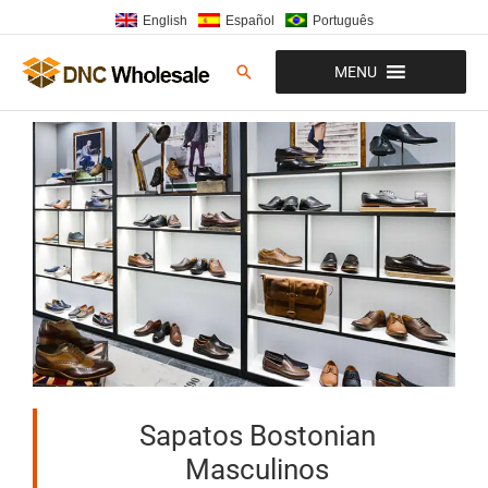
Ir
English
Español
Português
para
o
Pesquisar
MENU
conteúdo
Sapatos Bostonian
Masculinos