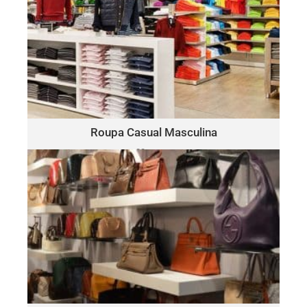
ROUPA CASUAL MASCULINA
Polo
Este lote pode incluir uma variedade de marcas, como:
Ralph Lauren, Tommy Hilfiger, Lacoste, Michael Kors, Vince
Camuto, Tommy Bahama, Calvin Klein, Nautica e mais.
Clique Aqui
Roupa Casual Masculina
30 peças
somente $15.00 por peça
BOLSAS & ACESSÓRIOS
Este lote pode incluir uma variedade de marcas, como:
Michael Kors, Coach, Ralph Lauren, Vince Camuto, Tommy
Hilfiger, Calvin Klein, DKNY, Marc Jacobs, Kate Spade, Tory
Burch, Guess e mais.