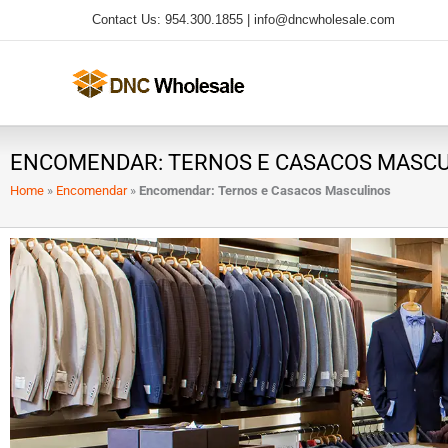
Ir
Contact Us: 954.300.1855 |
info@dncwholesale.com
para
o
conteúdo
ENCOMENDAR: TERNOS E CASACOS MASC
Home
»
Encomendar
»
Encomendar: Ternos e Casacos Masculinos