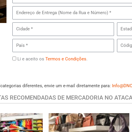
de
Peças
Endereço
do
de
Lote#
Entrega
Cidade
Estado
MB6
-
País
Código
Ternos
Postal
&
Termos
Li e aceito os
Termos e Condições
.
Casacos
Masculinos
/categorias diferentes, envie um e-mail diretamente para:
Info@DNC
TAS RECOMENDADAS DE MERCADORIA NO ATAC
UAL MASCULINA
BOLSAS & ACESSÓRIOS