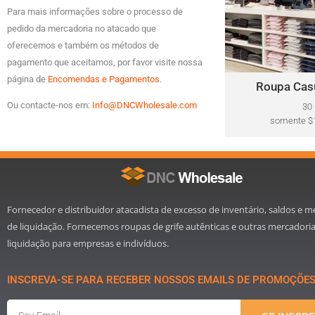
Este lote pode inc
Para mais informações sobre o processo de
Polo Ralph Lauren
pedido da mercadoria no atacado que
Hilfiger, Lacoste
oferecemos e também os métodos de
Camuto, Tommy Ba
pagamento que aceitamos, por favor visite nossa
Nautic
página de
Encomendas e Pagamentos
.
Roupa Cas
Cliq
Ou contacte-nos em:
Info@DNCWholesale.com
30
somente $1
Fornecedor e distribuidor atacadista de excesso de inventário, saldos e m
de liquidação. Fornecemos roupas de grife autênticas e outras mercadori
liquidação para empresas e indivíduos.
INSCREVA-SE PARA RECEBER NOSSOS EMAILS DE PROMOÇÕE
Email