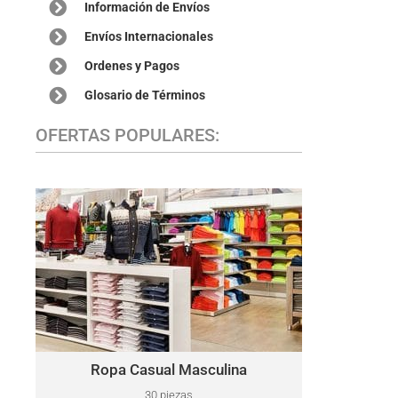
Información de Envíos
Envíos Internacionales
Ordenes y Pagos
Glosario de Términos
OFERTAS POPULARES:
ROPA CASUAL MASCULINA
Este lote puede incluir una variedad de marcas,
Polo Ralph Lauren, ​Tommy Hilfiger,
como:
Kenneth Cole, Lacoste, Calvin Klein, Perry Ellis,
Nautica, North Face, y más.
Ropa Casual Masculina
Haga Clic Aquí
30 piezas