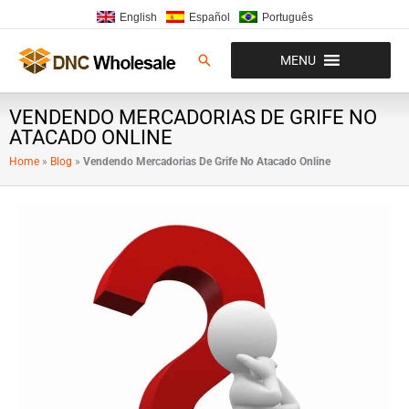
Ir
English
Español
Português
para
o
Pesquisar
MENU
conteúdo
VENDENDO MERCADORIAS DE GRIFE NO
ATACADO ONLINE
Home
»
Blog
»
Vendendo Mercadorias De Grife No Atacado Online