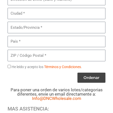
de
de
Maquillaje
Envío
Ciudad
Mixto
Maybelline
Estado/Provincia
País
ZIP
/
Código
Términos
He leído y acepto los
Términos y Condiciones
.
Postal
Ordenar
Para poner una orden de varios lotes/categorias
diferentes, envie un email directamente a:
Info@DNCWholesale.com
MAS ASISTENCIA: