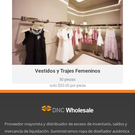
solo $52.00 por pieza
VESTIDOS Y TRAJES FEMENINOS
Ralph
Este lote puede incluir una variedad de marcas, como:
Lauren, Calvin Klein, DKNY, Tommy Hilfiger, Guess, Vince
Camuto, Adrianna Papell, Nine West, BCBGeneration y más.
Haga Click Aquí
Vestidos y Trajes Femeninos
30 piezas
solo $20.00 por pieza
Proveedor mayorista y distribuidor de exceso de inventario, saldos y
mercancía de liquidación. Suministramos ropa de diseñador auténtica