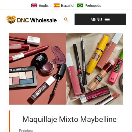
Ir
English
Español
Português
al
contenido
Buscar
MENU
Maquillaje Mixto Maybelline
Precios: