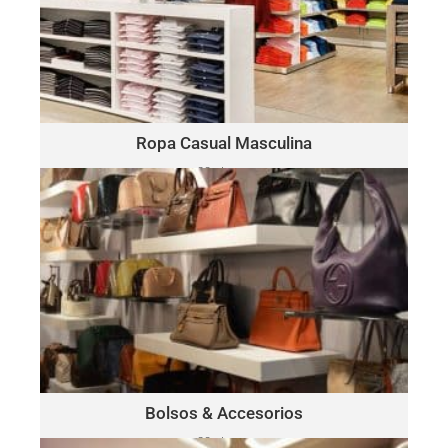
​Polo
Este lote puede incluir una variedad de marcas, como:
Ralph Lauren, Tommy Hilfiger, Lacoste, Michael Kors, Vince
Camuto, Tommy Bahama, Calvin Klein, Nautica y más.
Haga Click Aquí
Ropa Casual Masculina
30 piezas
solo $15.00 por pieza
BOLSOS & ACCESORIOS
Este lote puede incluir una variedad de marcas, como:
Michael Kors, Coach, Ralph Lauren, Vince Camuto, Tommy
Hilfiger, Calvin Klein, DKNY, Marc Jacobs, Kate Spade, Tory
Burch, Guess y más.
Haga Click Aquí
Bolsos & Accesorios
30 piezas