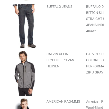
BUFFALO JEANS
BUFFALO DAVI
BITTON SLIM-
STRAIGHT SIX
JEANS INDIGO
40X32
CALVIN KLEIN
CALVIN KLEIN
SP/PHILLIPS-VAN
COLORBLOCK
HEUSEN
PERFORMANC
ZIP J GRAVEL
AMERICAN RAG-MMG
American Rag
Wool-Blend Twi