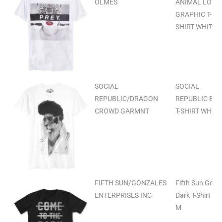
OLMES
ANIMAL LOVE
GRAPHIC T-
SHIRT WHITE L
SOCIAL
SOCIAL
REPUBLIC/DRAGON
REPUBLIC ELV
CROWD GARMNT
T-SHIRT WHITE
FIFTH SUN/GONZALES
Fifth Sun Go
ENTERPRISES INC
Dark T-Shirt Bl
M