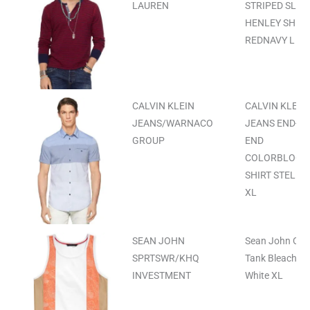
LAUREN
STRIPED SLUB
HENLEY SHIRT
REDNAVY L
CALVIN KLEIN
CALVIN KLEIN
JEANS/WARNACO
JEANS END-ON
GROUP
END
COLORBLOCK
SHIRT STELLA
XL
SEAN JOHN
Sean John Oas
SPRTSWR/KHQ
Tank Bleach
INVESTMENT
White XL