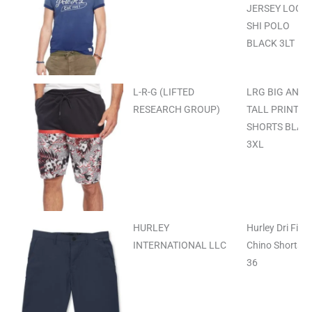
JERSEY LOGO 
SHI POLO
BLACK 3LT
L-R-G (LIFTED
LRG BIG AND
RESEARCH GROUP)
TALL PRINTED
SHORTS BLAC
3XL
HURLEY
Hurley Dri Fit
INTERNATIONAL LLC
Chino Shorts Sa
36