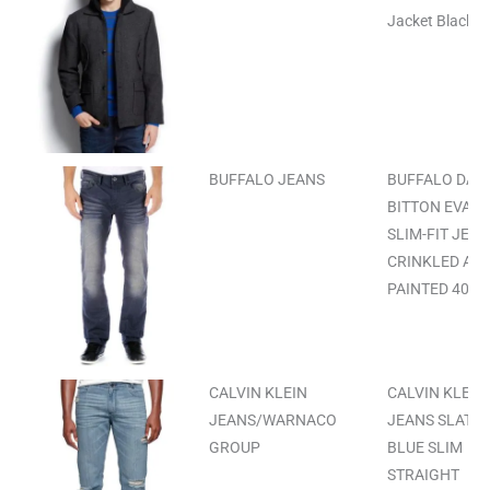
Jacket Black 2
BUFFALO JEANS
BUFFALO DAVI
BITTON EVAN
SLIM-FIT JEA
CRINKLED AN
PAINTED 40X3
CALVIN KLEIN
CALVIN KLEIN
JEANS/WARNACO
JEANS SLATE
GROUP
BLUE SLIM
STRAIGHT