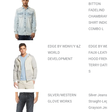
BITTON
FADELIND
CHAMBRAY
SHIRT INDIGO
COMBO L
EDGE BY WDNY/Y &Z
EDGE BY WD-N
WORLD
FAUX-LEATHER
DEVELOPMENT
HOOD FRENC
TERRY OATME
S
SILVER/WESTERN
Silver Jeans
GLOVE WORKS
Straight-Leg
Grayson Jeans