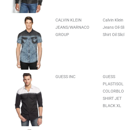
CALVIN KLEIN
Calvin Klein
JEANS/WARNACO
Jeans Oil-Slick
GROUP
Shirt Oil Slick X
GUESS INC
GUESS
PLASTISOL
COLORBLOCK
SHIRT JET
BLACK XL