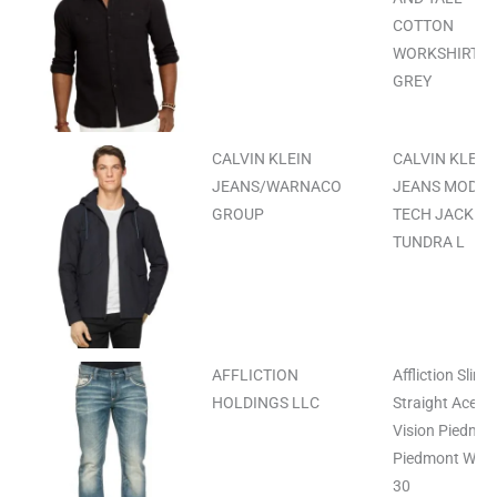
COTTON
WORKSHIRT
GREY
CALVIN KLEIN
CALVIN KLEIN
JEANS/WARNACO
JEANS MODE
GROUP
TECH JACKET
TUNDRA L
AFFLICTION
Affliction Slim
HOLDINGS LLC
Straight Ace
Vision Piedm
Piedmont Was
30