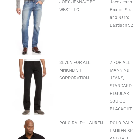
JOE'S JEANS/GBG
Joes Jeans Th
WEST LLC
Brixton Straigh
and Narro
Bastiaan 32
SEVEN FOR ALL
7 FOR ALL
MNKND-V F
MANKIND
CORPORATION
JEANS,
STANDARD
REGULAR
SQUIGG
BLACKOUT 34
POLO RALPH LAUREN
POLO RALPH
LAUREN BIG
AND TALL