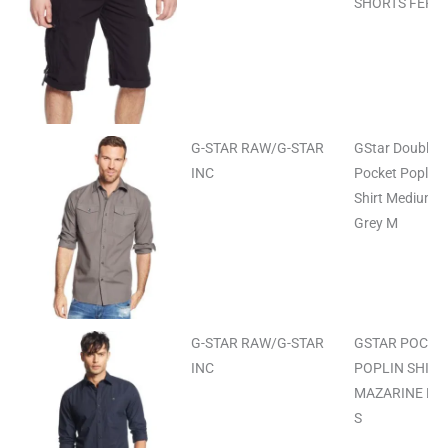
SHORTS FERN 
G-STAR RAW/G-STAR
GStar Double-
INC
Pocket Poplin
Shirt Medium
Grey M
G-STAR RAW/G-STAR
GSTAR POCKE
INC
POPLIN SHIRT
MAZARINE BL
S