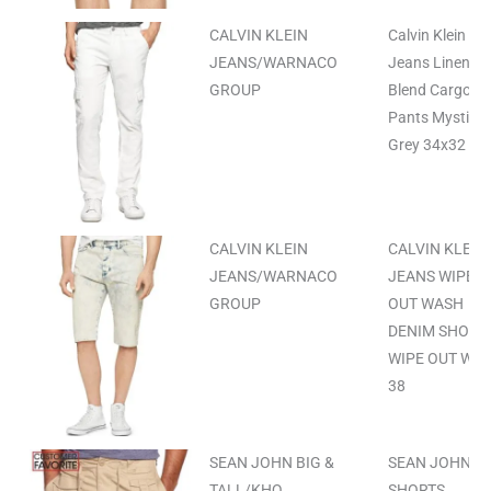
CALVIN KLEIN
Calvin Klein
JEANS/WARNACO
Jeans Linen-
GROUP
Blend Cargo
Pants Mystic
Grey 34x32
CALVIN KLEIN
CALVIN KLEIN
JEANS/WARNACO
JEANS WIPE
GROUP
OUT WASH
DENIM SHORT
WIPE OUT WA
38
SEAN JOHN BIG &
SEAN JOHN
TALL/KHQ
SHORTS,