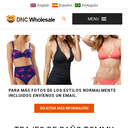
Ir
English
Español
Português
al
contenido
Buscar
MENU
PARA MÁS FOTOS DE LOS ESTILOS NORMALMENTE
INCLUIDOS ENVÍENOS UN EMAIL.
SOLICITAR MÁS INFORMACIÓN