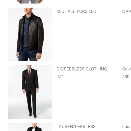
MICHAEL KORS LLC
NAP
CK/PEERLESS CLOTHING
Calv
INT'L
38R
LAUREN/PEERLESS
Laur