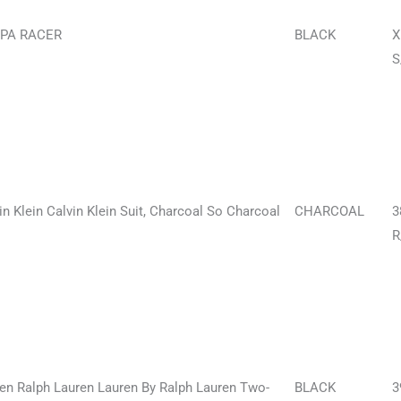
PA RACER
BLACK
X
S
in Klein Calvin Klein Suit, Charcoal So Charcoal
CHARCOAL
3
R
en Ralph Lauren Lauren By Ralph Lauren Two-
BLACK
3