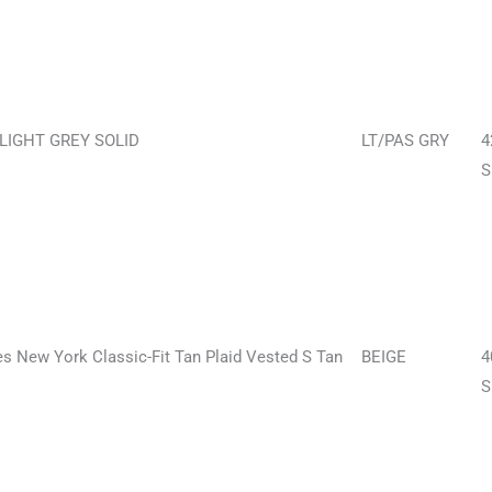
 LIGHT GREY SOLID
LT/PAS GRY
4
S
s New York Classic-Fit Tan Plaid Vested S Tan
BEIGE
4
S