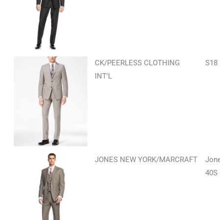
CK/PEERLESS CLOTHING
S18
INT'L
JONES NEW YORK/MARCRAFT
Jone
40S