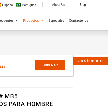
About Us
Blog
Español
Português
recuentes
Productos
Especiales
Contactenos
VER MÁS OFERTAS
ORDENAR
ieza
# MB5
GOS PARA HOMBRE