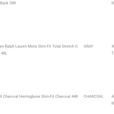
Black 39R
R
en Ralph Lauren Mens Slim-Fit Total Stretch G
GRAY
4
 48L
T
III Charcoal Herringbone Slim-Fit Charcoal 44R
CHARCOAL
4
R