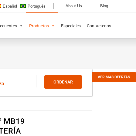
About Us
Blog
Español
Português
recuentes
Productos
Especiales
Contactenos
VER MÁS OFERTAS
ORDENAR
za
# MB19
TERÍA