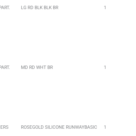
ART.
LG RD BLK BLK BR
1
ART.
MD RD WHT BR
1
NERS
ROSEGOLD SILICONE RUNWAYBASIC
1