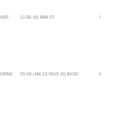
ART.
LG RD SIL BRN ST
1
TURING
SS OX LNK CZ PAVE SQ BASIC
3