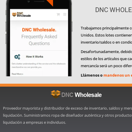
DNC WHOLES
Trabajamos principalmente co
Unidos. Estos lotes contiene
inventario/saldos o en condic
Desafortunadamente, debido a 
estilos de los artículos que 
mercancía será un poco diferen
Llámenos o
mandenos un 
Proveedor mayorista y distribuidor de exceso de inventario, saldos y mer
liquidación. Suministramos ropa de diseñador auténtica y otros producto
liquidación a empresas e individuos.