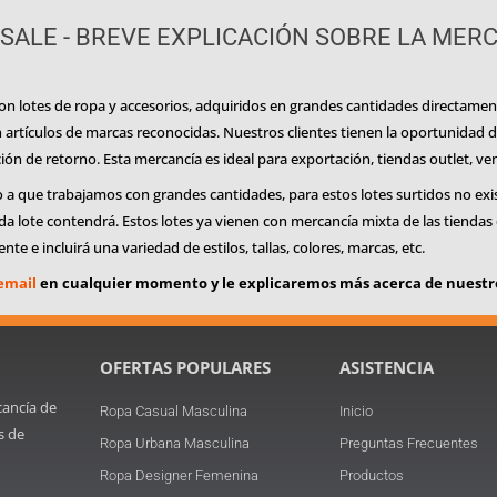
ALE - BREVE EXPLICACIÓN SOBRE LA MER
n lotes de ropa y accesorios, adquiridos en grandes cantidades directame
n artículos de marcas reconocidas. Nuestros clientes tienen la oportunidad 
ión de retorno. Esta mercancía es ideal para exportación, tiendas outlet, ve
que trabajamos con grandes cantidades, para estos lotes surtidos no existe 
cada lote contendrá. Estos lotes ya vienen con mercancía mixta de las tiend
te e incluirá una variedad de estilos, tallas, colores, marcas, etc.
email
en cualquier momento y le explicaremos más acerca de nuestro
OFERTAS POPULARES
ASISTENCIA
cancía de
Ropa Casual Masculina
Inicio
s de
Ropa Urbana Masculina
Preguntas Frecuentes
Ropa Designer Femenina
Productos