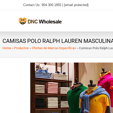
Ir
Contact Us: 954.300.1855 |
[email protected]
al
contenido
CAMISAS POLO RALPH LAUREN MASCULIN
Home
»
Productos
»
Ofertas de Marcas Específicas
»
Camisas Polo Ralph La