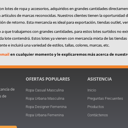
n lotes de ropa y accesorios, adquiridos en grandes cantidades directame
n artículos de marcas reconocidas. Nuestros clientes tienen la oportunidad 
ión de retorno. Esta mercancía es ideal para exportación, tiendas outlet, ve
que trabajamos con grandes cantidades, para estos lotes surtidos no existe 
cada lote contendrá. Estos lotes ya vienen con mercancía mixta de las tiend
te e incluirá una variedad de estilos, tallas, colores, marcas, etc.
email
en cualquier momento y le explicaremos más acerca de nuestro
OFERTAS POPULARES
ASISTENCIA
cancía de
Ropa Casual Masculina
Inicio
s de
Ropa Urbana Masculina
Preguntas Frecuentes
Ropa Designer Femenina
Productos
Ropa Urbana Femenina
Contáctenos