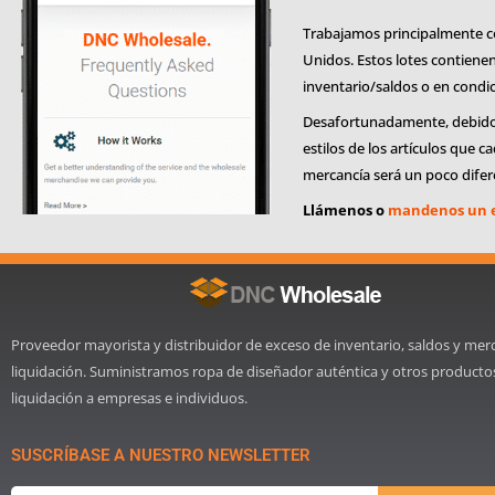
Trabajamos principalmente co
Unidos. Estos lotes contiene
inventario/saldos o en condic
Desafortunadamente, debido a 
estilos de los artículos que 
mercancía será un poco diferen
Llámenos o
mandenos un 
Proveedor mayorista y distribuidor de exceso de inventario, saldos y mer
liquidación. Suministramos ropa de diseñador auténtica y otros producto
liquidación a empresas e individuos.
SUSCRÍBASE A NUESTRO NEWSLETTER