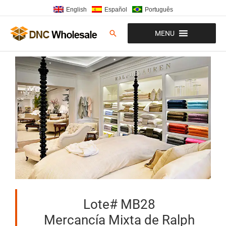
Ir
English
Español
Português
al
contenido
Buscar
MENU
Lote# MB28
Mercancía Mixta de Ralph