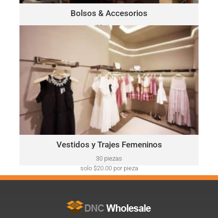
Haga Click Aquí
Bolsos & Accesorios
30 piezas
solo $52.00 por pieza
VESTIDOS Y TRAJES FEMENINOS
Ralph
Este lote puede incluir una variedad de marcas, como:
Lauren, Calvin Klein, DKNY, Tommy Hilfiger, Guess, Vince
Camuto, Adrianna Papell, Nine West, BCBGeneration y más.
Haga Click Aquí
Vestidos y Trajes Femeninos
30 piezas
solo $20.00 por pieza