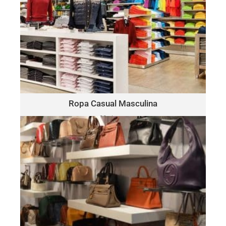
ROPA CASUAL MASCULINA
​Polo
Este lote puede incluir una variedad de marcas, como:
Ralph Lauren, Tommy Hilfiger, Lacoste, Michael Kors, Vince
Camuto, Tommy Bahama, Calvin Klein, Nautica y más.
Haga Click Aquí
Ropa Casual Masculina
30 piezas
solo $15.00 por pieza
BOLSOS & ACCESORIOS
Este lote puede incluir una variedad de marcas, como:
Michael Kors, Coach, Ralph Lauren, Vince Camuto, Tommy
Hilfiger, Calvin Klein, DKNY, Marc Jacobs, Kate Spade, Tory
Burch, Guess y más.