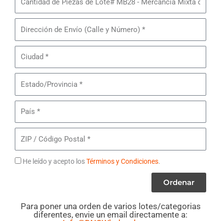
de
Piezas
Dirección
de
de
Lote#
Envío
Ciudad
MB28
-
Estado/Provincia
Mercancía
Mixta
País
de
Ralph
Lauren
ZIP
/
Código
Términos
He leído y acepto los
Términos y Condiciones
.
Postal
Ordenar
Para poner una orden de varios lotes/categorias
diferentes, envie un email directamente a: