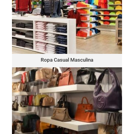
ROPA CASUAL MASCULINA
​Polo
Este lote puede incluir una variedad de marcas, como:
Ralph Lauren, Tommy Hilfiger, Lacoste, Michael Kors, Vince
Camuto, Tommy Bahama, Calvin Klein, Nautica y más.
Haga Click Aquí
Ropa Casual Masculina
30 piezas
solo $15.00 por pieza
BOLSOS & ACCESORIOS
Este lote puede incluir una variedad de marcas, como:
Michael Kors, Coach, Ralph Lauren, Vince Camuto, Tommy
Hilfiger, Calvin Klein, DKNY, Marc Jacobs, Kate Spade, Tory
Burch, Guess y más.