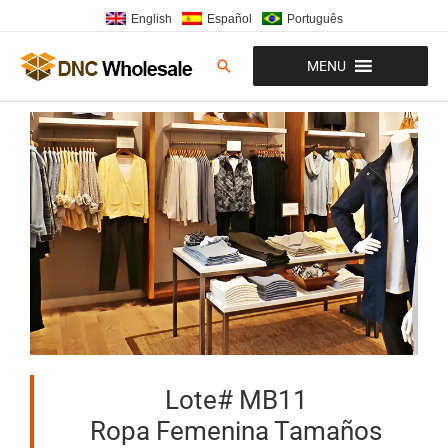
Ir
English
Español
Português
al
contenido
Buscar
MENU
Lote# MB11
Ropa Femenina Tamaños