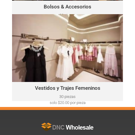
Haga Click Aquí
Bolsos & Accesorios
30 piezas
solo $52.00 por pieza
VESTIDOS Y TRAJES FEMENINOS
Ralph
Este lote puede incluir una variedad de marcas, como:
Lauren, Calvin Klein, DKNY, Tommy Hilfiger, Guess, Vince
Camuto, Adrianna Papell, Nine West, BCBGeneration y más.
Haga Click Aquí
Vestidos y Trajes Femeninos
30 piezas
solo $20.00 por pieza