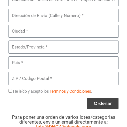
de
Piezas
Dirección
de
de
Lote#
Envío
Ciudad
MB11
-
Estado/Provincia
Ropa
Femenina
País
Tamaños
Grandes
ZIP
/
Código
Términos
He leído y acepto los
Términos y Condiciones
.
Postal
Ordenar
Para poner una orden de varios lotes/categorias
diferentes, envie un email directamente a:
Info@DNCWholesale.com