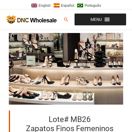
Ir
English
Español
Português
al
contenido
Buscar
MENU
Lote# MB26
Zapatos Finos Femeninos