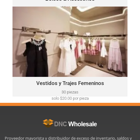
30 piezas
solo $52.00 por pieza
VESTIDOS Y TRAJES FEMENINOS
Ralph
Este lote puede incluir una variedad de marcas, como:
Lauren, Calvin Klein, DKNY, Tommy Hilfiger, Guess, Vince
Camuto, Adrianna Papell, Nine West, BCBGeneration y más.
Haga Click Aquí
Vestidos y Trajes Femeninos
30 piezas
solo $20.00 por pieza
Proveedor mayorista y distribuidor de exceso de inventario, saldos y