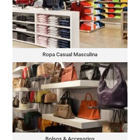
ROPA CASUAL MASCULINA
Polo
Este lote puede incluir una variedad de marcas, como:
Ralph Lauren, Tommy Hilfiger, Lacoste, Michael Kors, Vince
Camuto, Tommy Bahama, Calvin Klein, Nautica y más.
Haga Click Aquí
Ropa Casual Masculina
30 piezas
solo $15.00 por pieza
BOLSOS & ACCESORIOS
Este lote puede incluir una variedad de marcas, como:
Michael Kors, Coach, Ralph Lauren, Vince Camuto, Tommy
Hilfiger, Calvin Klein, DKNY, Marc Jacobs, Kate Spade, Tory
Burch, Guess y más.
Haga Click Aquí
Bolsos & Accesorios