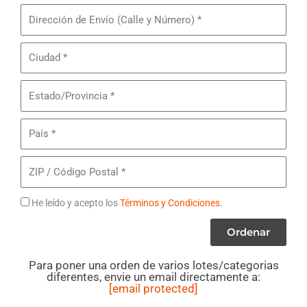
Pares
Dirección
de
de
Lote#
Envío
Ciudad
MB26
-
Estado/Provincia
Zapatos
Finos
País
Femeninos
ZIP
/
Código
Términos
He leído y acepto los
Términos y Condiciones
.
Postal
Ordenar
Para poner una orden de varios lotes/categorias
diferentes, envie un email directamente a:
[email protected]