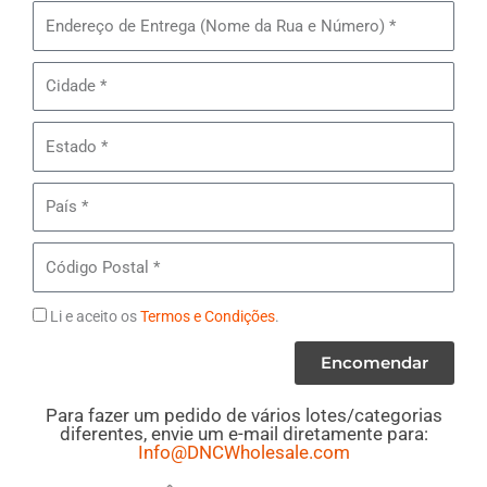
Pares
Endereço
do
de
Lote#
Entrega
Cidade
MB23
-
Estado
Sapatos
Femininos
País
Código
Postal
Termos
Li e aceito os
Termos e Condições
.
Encomendar
Para fazer um pedido de vários lotes/categorias
diferentes, envie um e-mail diretamente para:
Info@DNCWholesale.com