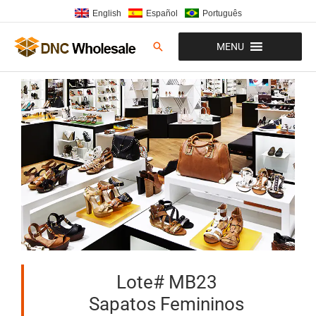
Ir
English
Español
Português
para
o
Pesquisar
MENU
conteúdo
Lote# MB23
Sapatos Femininos