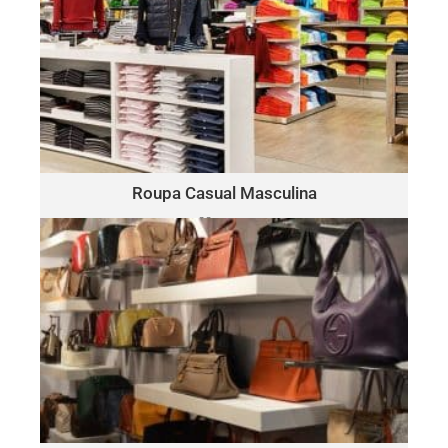
ROUPA CASUAL MASCULINA
Polo
Este lote pode incluir uma variedade de marcas, como:
Ralph Lauren, Tommy Hilfiger, Lacoste, Michael Kors, Vince
Camuto, Tommy Bahama, Calvin Klein, Nautica e mais.
Clique Aqui
Roupa Casual Masculina
30 peças
somente $15.00 por peça
BOLSAS & ACESSÓRIOS
Este lote pode incluir uma variedade de marcas, como:
Michael Kors, Coach, Ralph Lauren, Vince Camuto, Tommy
Hilfiger, Calvin Klein, DKNY, Marc Jacobs, Kate Spade, Tory
Burch, Guess e mais.