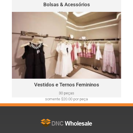
Clique Aqui
Bolsas & Acessórios
30 peças
somente $52.00 por peça
VESTIDOS E TERNOS FEMININOS
Ralph
Este lote pode incluir uma variedade de marcas, como:
Lauren, Calvin Klein, DKNY, Tommy Hilfiger, Guess, Vince
Camuto, Adrianna Papell, Nine West, BCBGeneration e mais.
Clique Aqui
Vestidos e Ternos Femininos
30 peças
somente $20.00 por peça