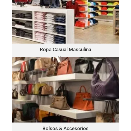
ROPA CASUAL MASCULINA
Polo
Este lote puede incluir una variedad de marcas, como:
Ralph Lauren, Tommy Hilfiger, Lacoste, Michael Kors, Vince
Camuto, Tommy Bahama, Calvin Klein, Nautica y más.
Haga Click Aquí
Ropa Casual Masculina
30 piezas
solo $15.00 por pieza
BOLSOS & ACCESORIOS
Este lote puede incluir una variedad de marcas, como:
Michael Kors, Coach, Ralph Lauren, Vince Camuto, Tommy
Hilfiger, Calvin Klein, DKNY, Marc Jacobs, Kate Spade, Tory
Burch, Guess y más.
Haga Click Aquí
Bolsos & Accesorios