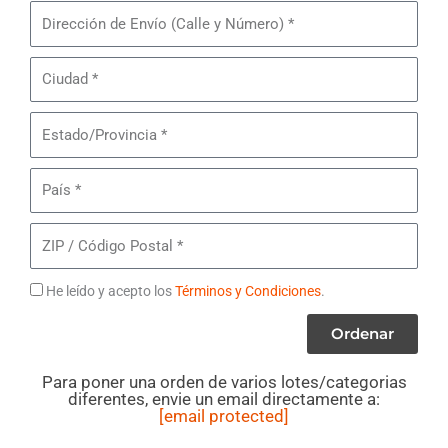
Pares
Dirección
de
de
Lote#
Envío
Ciudad
MB23
-
Estado/Provincia
Zapatos
Femeninos
País
ZIP
/
Código
Términos
He leído y acepto los
Términos y Condiciones
.
Postal
Ordenar
Para poner una orden de varios lotes/categorias
diferentes, envie un email directamente a:
[email protected]