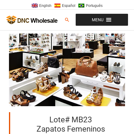
Ir
English
Español
Português
al
contenido
Buscar
MENU
Lote# MB23
Zapatos Femeninos