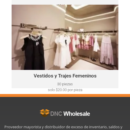
30 piezas
solo $52.00 por pieza
VESTIDOS Y TRAJES FEMENINOS
Ralph
Este lote puede incluir una variedad de marcas, como:
Lauren, Calvin Klein, DKNY, Tommy Hilfiger, Guess, Vince
Camuto, Adrianna Papell, Nine West, BCBGeneration y más.
Haga Click Aquí
Vestidos y Trajes Femeninos
30 piezas
solo $20.00 por pieza
Proveedor mayorista y distribuidor de exceso de inventario, saldos y