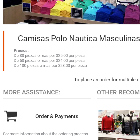
Camisas Polo Nautica Masculinas
Precios:
De 30 piezas o más por $25.00 por pieza
De 50 piezas o más por $24.00 por pieza
De 100 piezas o más por $23.00 por pieza
To place an order for multiple d
MORE ASSISTANCE:
OTHER RECOM
Order & Payments
MEN'S CAS
For more information about the ordering process
A variety of designer