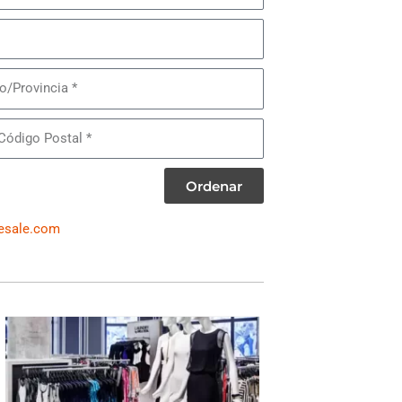
Provincia
Ordenar
esale.com
WOMEN'S DRESSES & SUITS
A variety of designer brands may be included,
Ralph Lauren, Calvin Klein, DKNY,
such as: