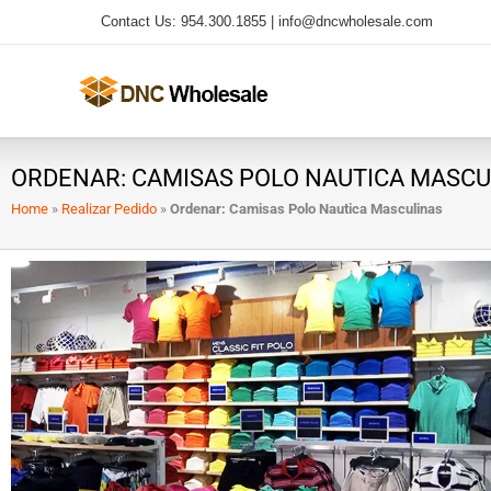
Ir
Contact Us: 954.300.1855 |
info@dncwholesale.com
al
contenido
ORDENAR: CAMISAS POLO NAUTICA MASCU
Home
»
Realizar Pedido
»
Ordenar: Camisas Polo Nautica Masculinas