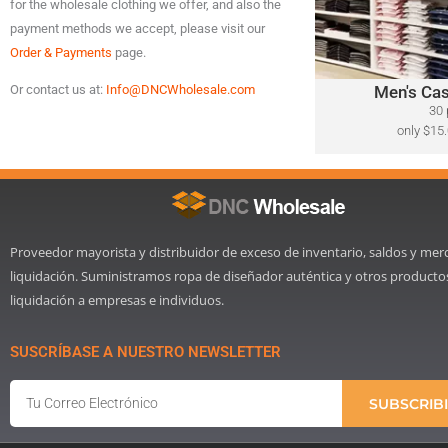
for the wholesale clothing we offer, and also the
​Polo Ralph Lauren, 
Lacoste, Michael Ko
payment methods we accept, please visit our
Bahama, Calvin Klein
Order & Payments
page.
Men's Cas
Or contact us at:
Info@DNCWholesale.com
Cli
30 
only $15.
Proveedor mayorista y distribuidor de exceso de inventario, saldos y mer
liquidación. Suministramos ropa de diseñador auténtica y otros producto
liquidación a empresas e individuos.
SUSCRÍBASE A NUESTRO NEWSLETTER
Email
SUBSCRIB