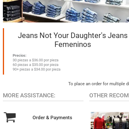
Jeans Not Your Daughter's Jeans
Femeninos
Precios:
30 piezas a $36.00 por pieza
60 piezas a $35.00 por pieza
90+ piezas a $34.00 por pieza
To place an order for multiple d
MORE ASSISTANCE:
OTHER RECOM
Order & Payments
MEN'S CAS