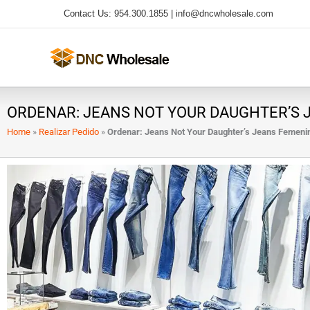
Ir
Contact Us: 954.300.1855 |
info@dncwholesale.com
al
contenido
ORDENAR: JEANS NOT YOUR DAUGHTER’S 
Home
»
Realizar Pedido
»
Ordenar: Jeans Not Your Daughter’s Jeans Femeni