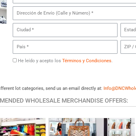
de
Piezas
Dirección
de
de
Jeans
Envío
Ciudad
Estado/
Not
Your
País
ZIP
Daughter's
/
Jeans
Código
Términos
He leído y acepto los
Términos y Condiciones
.
Femeninos
Postal
ifferent lot categories, send us an email directly at:
Info@DNCWhol
MENDED WHOLESALE MERCHANDISE OFFERS:
HANDBAGS & ACCESSORIES
UAL CLOTHING