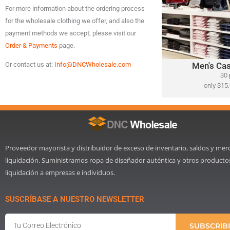
For more information about the ordering process
A variety of designer
for the wholesale clothing we offer, and also the
​Polo Ralph Lauren, 
Lacoste, Michael Ko
payment methods we accept, please visit our
Bahama, Calvin Klein
Order & Payments
page.
Men's Cas
Or contact us at:
Info@DNCWholesale.com
Cli
30 
only $15.
Proveedor mayorista y distribuidor de exceso de inventario, saldos y mer
liquidación. Suministramos ropa de diseñador auténtica y otros producto
liquidación a empresas e individuos.
SUSCRÍBASE A NUESTRO NEWSLETTER
Email
SUBSCRIB