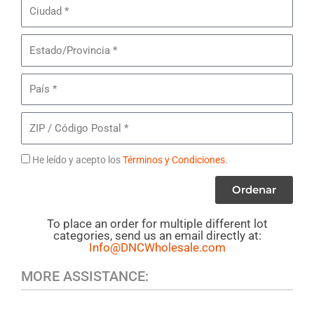
Ciudad
de
Sol
Estado/Provincia
Michael
Kors
País
ZIP
/
Código
Términos
He leído y acepto los
Términos y Condiciones
.
Postal
Ordenar
To place an order for multiple different lot
categories, send us an email directly at:
Info@DNCWholesale.com
MORE ASSISTANCE: