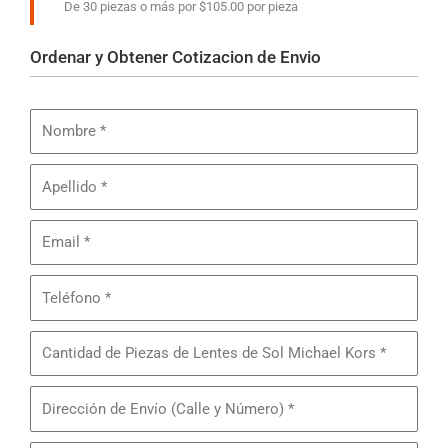
De 30 piezas o más por $105.00 por pieza
Ordenar y Obtener Cotizacion de Envio
Nombre
Apellido
Email
Teléfono
Cantidad
de
Piezas
Dirección
de
de
Lentes
Envío