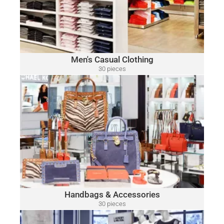
Camuto, Tommy Bahama, Calvin Klein, Nautica and Many
More.
Click Here
Men's Casual Clothing
30 pieces
only $15.00 per piece
HANDBAGS & ACCESSORIES
A variety of designer brands may be included, such as:
Michael Kors, Coach, Ralph Lauren, Vince Camuto, Tommy
Hilfiger, Calvin Klein, DKNY, Marc Jacobs, Kate Spade, Tory
Burch, Guess and Many More.
Click Here
Handbags & Accessories
30 pieces
only $52.00 per piece