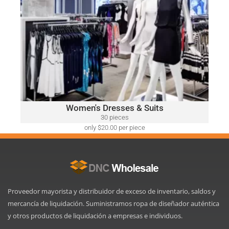
WOMEN'S DRESSES & SUITS
A variety of designer brands may be included, such as:
Ralph Lauren, Calvin Klein, DKNY, Tommy Hilfiger, Guess,
Vince Camuto, Adrianna Papell, Nine West, BCBGeneration
and Many More.
Click Here
Women's Dresses & Suits
30 pieces
only $20.00 per piece
Proveedor mayorista y distribuidor de exceso de inventario, saldos y
mercancía de liquidación. Suministramos ropa de diseñador auténtica
y otros productos de liquidación a empresas e individuos.