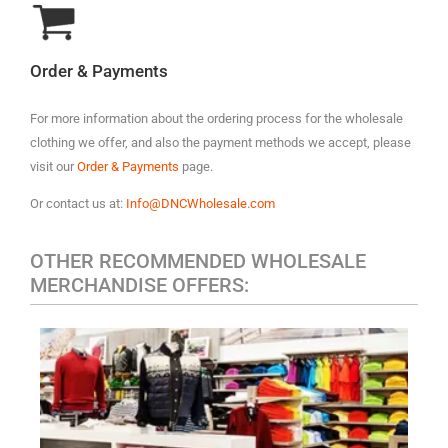
Order & Payments
For more information about the ordering process for the wholesale
clothing we offer, and also the payment methods we accept, please
visit our
Order & Payments
page.
Or contact us at:
Info@DNCWholesale.com
OTHER RECOMMENDED WHOLESALE
MERCHANDISE OFFERS:
MEN'S CASUAL CLOTHING
​Polo
A variety of designer brands may be included, such as:
Ralph Lauren, Tommy Hilfiger, Lacoste, Michael Kors, Vince