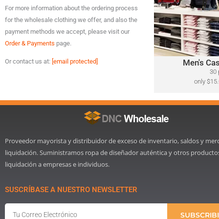
For more information about the ordering process
A variety of designer
for the wholesale clothing we offer, and also the
Polo Ralph Lauren, T
Lacoste, Michael Ko
payment methods we accept, please visit our
Bahama, Calvin Klein
Order & Payments
page.
Men's Cas
Or contact us at:
[email protected]
Cli
30 
only $15.
Proveedor mayorista y distribuidor de exceso de inventario, saldos y mer
liquidación. Suministramos ropa de diseñador auténtica y otros producto
liquidación a empresas e individuos.
SUSCRÍBASE A NUESTRO NEWSLETTER
Email
SUBSCRIB