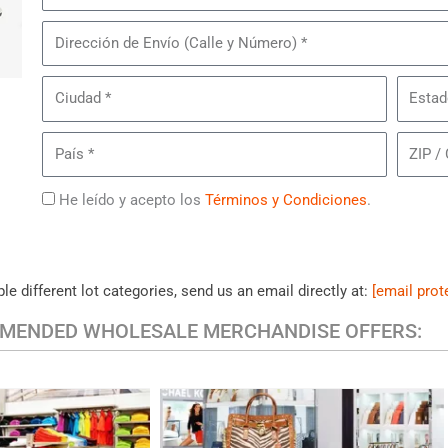
de
Piezas
Dirección
de
de
Lentes
Envío
Ciudad
Estado/
de
Sol
País
ZIP
Oakley
/
Código
Términos
He leído y acepto los
Términos y Condiciones
.
Postal
le different lot categories, send us an email directly at:
[email prot
MENDED WHOLESALE MERCHANDISE OFFERS:
HANDBAGS & ACCESSORIES
UAL CLOTHING