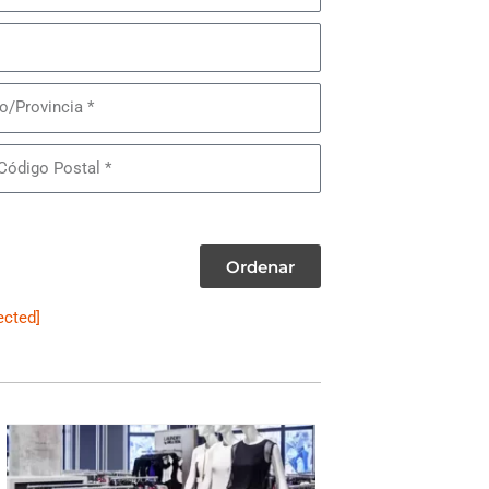
Provincia
Ordenar
ected]
WOMEN'S DRESSES & SUITS