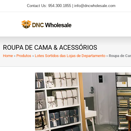
Ir
Contact Us: 954.300.1855 |
info@dncwholesale.com
para
o
conteúdo
ROUPA DE CAMA & ACESSÓRIOS
Home
»
Produtos
»
Lotes Sortidos das Lojas de Departamento
»
Roupa de Ca