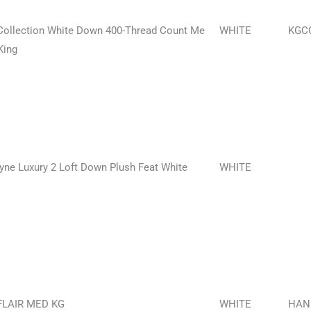
Collection White Down 400-Thread Count Me
WHITE
KGC
King
ayne Luxury 2 Loft Down Plush Feat White
WHITE
FLAIR MED KG
WHITE
HAN