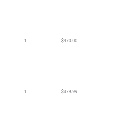
1
$470.00
1
$379.99