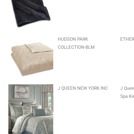
HUDSON PARK
ETHER
COLLECTION-BLM
J QUEEN NEW YORK INC
J Quee
Spa Ki