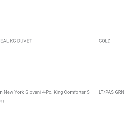
EAL KG DUVET
GOLD
n New York Giovani 4-Pc. King Comforter S
LT/PAS GRN
ng