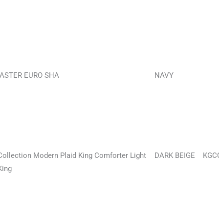
 ASTER EURO SHA
NAVY
Collection Modern Plaid King Comforter Light
DARK BEIGE
KGC
King