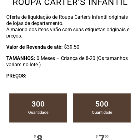
ROUPA CARTER’S INFANTIL
Oferta de liquidação de Roupa Carter’s Infantil originais
de lojas de departamento.
A maioria dos itens virão com suas etiquetas originais e
preços.
Valor de Revenda de até:
$39.50
TAMANHOS:
0 Meses – Criança de 8-20
(Os tamanhos
variam no lote.)
PREÇOS:
300
500
Quantidade
Quantidade
8
7
$
$
50