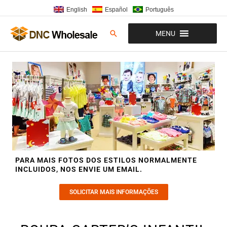
Ir
English
Español
Português
para
o
Pesquisar
MENU
conteúdo
PARA MAIS FOTOS DOS ESTILOS NORMALMENTE
INCLUIDOS, NOS ENVIE UM EMAIL.
SOLICITAR MAIS INFORMAÇÕES