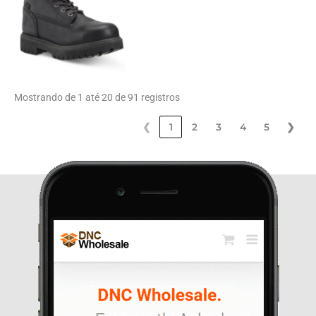
Mostrando de 1 até 20 de 91 registros
❮
1
2
3
4
5
❯