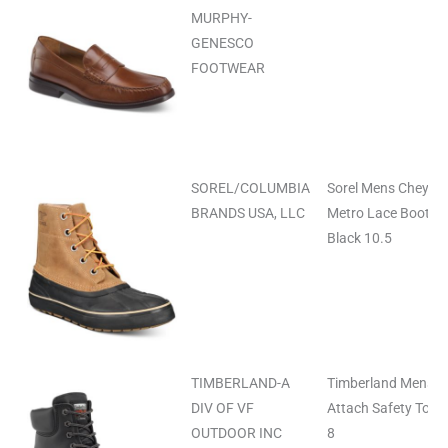
MURPHY-
GENESCO
FOOTWEAR
SOREL/COLUMBIA
Sorel Mens Cheyan
BRANDS USA, LLC
Metro Lace Boot Elk
Black 10.5
TIMBERLAND-A
Timberland Mens Di
DIV OF VF
Attach Safety Toe 
OUTDOOR INC
8