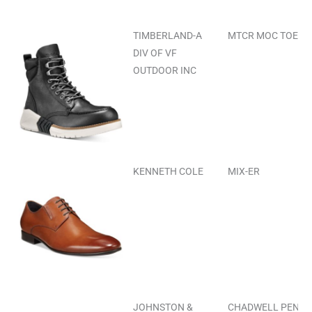
TIMBERLAND-A
MTCR MOC TOE B
DIV OF VF
OUTDOOR INC
KENNETH COLE
MIX-ER
JOHNSTON &
CHADWELL PENNY