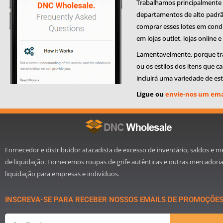
Trabalhamos principalmente c
departamentos de alto padrão
comprar esses lotes em condi
em lojas outlet, lojas online e
Lamentavelmente, porque tra
ou os estilos dos itens que c
incluirá uma variedade de est
Ligue ou
envie-nos um ema
Fornecedor e distribuidor atacadista de excesso de inventário, saldos e m
de liquidação. Fornecemos roupas de grife autênticas e outras mercadori
liquidação para empresas e indivíduos.
INSCREVA-SE PARA RECEBER NOSSOS EMAILS DE PROMOÇÕE
Email