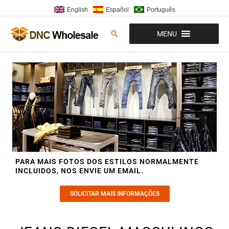
Ir
English
Español
Português
para
o
Pesquisar
MENU
conteúdo
PARA MAIS FOTOS DOS ESTILOS NORMALMENTE
INCLUIDOS, NOS ENVIE UM EMAIL.
SOLICITAR MAIS INFORMAÇÕES