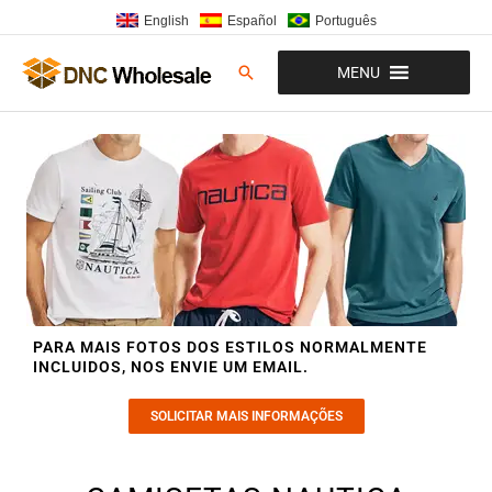
Ir
English
Español
Português
para
o
Pesquisar
MENU
conteúdo
PARA MAIS FOTOS DOS ESTILOS NORMALMENTE
INCLUIDOS, NOS ENVIE UM EMAIL.
SOLICITAR MAIS INFORMAÇÕES