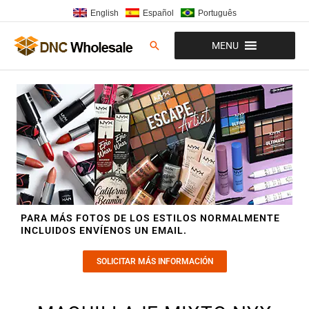
Ir
English
Español
Português
al
contenido
Buscar
MENU
PARA MÁS FOTOS DE LOS ESTILOS NORMALMENTE
INCLUIDOS ENVÍENOS UN EMAIL.
SOLICITAR MÁS INFORMACIÓN