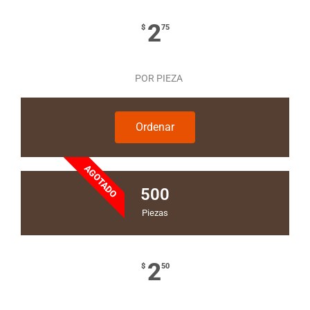
2
$
75
POR PIEZA
Ordenar
AGOTADO
500
Piezas
2
$
50